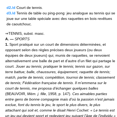
d2./d
Court de tennis.
d3./d
Tennis de table ou ping-pong: jeu analogue au tennis qui se
joue sur une table spéciale avec des raquettes en bois revêtues
de caoutchouc.
⇒TENNIS, subst. masc.
A. —
SPORTS
1.
Sport pratiqué sur un court de dimensions déterminées, et
opposant selon des règles précises deux joueurs (ou deux
équipes de deux joueurs) qui, munis de raquettes, se renvoient
alternativement une balle de part et d'autre d'un filet qui partage le
court.
Jouer au tennis; pratiquer le tennis; tennis sur gazon, sur
terre battue; balle, chaussures, équipement, raquette de tennis;
match, partie de tennis; compétition, tournoi de tennis; classement
de tennis; Fédération française de tennis
.
Il m'emmena sur le
court de tennis, me proposa d'échanger quelques balles
(BEAUVOIR,
Mém. j. fille
, 1958, p. 147).
Ces aimables parties
entre gens de bonne compagnie mais d'où la passion n'est jamais
exclue, font du tennis le jeu, le sport le plus divers, le plus
attachant qui soit et, comme le disait Henri Cochet: « Le tennis est
un jeu qui devient sport et redevient jeu suivant l'âge de l'individu »