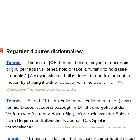
Regardez d'autres dictionnaires:
Tennis
— Ten nis, n. [OE. tennes, tenies, tenyse; of uncertain
origin, perhaps fr. F. tenez hold or take it, fr. tenir to hold (see
{Tenable}).] A play in which a ball is driven to and fro, or kept in
motion by striking it with a racket or with the open… …
The
Collaborative International Dictionary of English
Tennis
— Sn std. (19. Jh.) Entlehnung. Entlehnt aus ne. (lawn)
tennis. Dieses ist zuerst bezeugt im 14. Jh. und geht auf die
Vorform von frz. tenez Halten Sie (ihn) zurück, was der Spieler
beim Beginn des Ballwechsels ausrief. Das Spiel ist
französischer… …
Etymologisches Wörterbuch der deutschen sprache
tennis
— / tɛn:is/ s.m. [dall ingl. tennis, accorciamento della locuz.