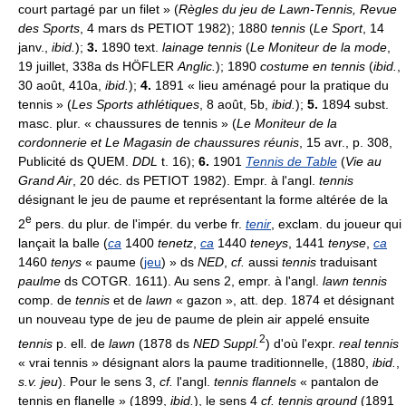
court partagé par un filet » (
Règles du jeu de Lawn-Tennis, Revue
des Sports
, 4 mars ds PETIOT 1982); 1880
tennis
(
Le Sport
, 14
janv.,
ibid.
);
3.
1890 text.
lainage tennis
(
Le Moniteur de la mode
,
19 juillet, 338a ds HÖFLER
Anglic.
); 1890
costume en tennis
(
ibid.
,
30 août, 410a,
ibid.
);
4.
1891 « lieu aménagé pour la pratique du
tennis » (
Les Sports athlétiques
, 8 août, 5b,
ibid.
);
5.
1894 subst.
masc. plur. « chaussures de tennis » (
Le Moniteur de la
cordonnerie et Le Magasin de chaussures réunis
, 15 avr., p. 308,
Publicité ds QUEM.
DDL
t. 16);
6.
1901
Tennis de Table
(
Vie au
Grand Air
, 20 déc. ds PETIOT 1982). Empr. à l'angl.
tennis
désignant le jeu de paume et représentant la forme altérée de la
e
2
pers. du plur. de l'impér. du verbe fr.
tenir
, exclam. du joueur qui
lançait la balle (
ca
1400
tenetz
,
ca
1440
teneys
, 1441
tenyse
,
ca
1460
tenys
« paume (
jeu
) » ds
NED
,
cf.
aussi
tennis
traduisant
paulme
ds COTGR. 1611). Au sens 2, empr. à l'angl.
lawn tennis
comp. de
tennis
et de
lawn
« gazon », att. dep. 1874 et désignant
un nouveau type de jeu de paume de plein air appelé ensuite
2
tennis
p. ell. de
lawn
(1878 ds
NED Suppl.
) d'où l'expr.
real tennis
« vrai tennis » désignant alors la paume traditionnelle, (1880,
ibid.
,
s.v. jeu
). Pour le sens 3,
cf.
l'angl.
tennis flannels
« pantalon de
tennis en flanelle » (1899,
ibid.
), le sens 4
cf. tennis ground
(1891