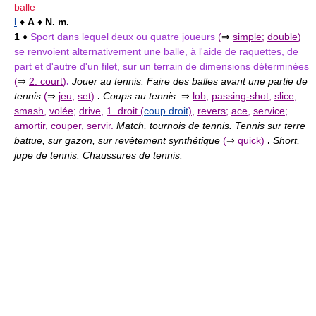
balle
I
♦
A
♦
N. m.
1
♦
Sport dans lequel deux ou quatre joueurs
(
⇒
simple
;
double
)
se renvoient alternativement une balle, à l'aide de raquettes, de
part et d'autre d'un filet, sur un terrain de dimensions déterminées
(
⇒
2. court
)
.
Jouer au tennis. Faire des balles avant une partie de
tennis
(
⇒
jeu
,
set
)
.
Coups au tennis.
⇒
lob
,
passing-shot
,
slice
,
smash
,
volée
;
drive
,
1. droit (
coup droit
)
,
revers
;
ace
,
service
;
amortir
,
couper
,
servir
.
Match, tournois de tennis. Tennis sur terre
battue, sur gazon, sur revêtement synthétique
(
⇒
quick
)
.
Short,
jupe de tennis. Chaussures de tennis.