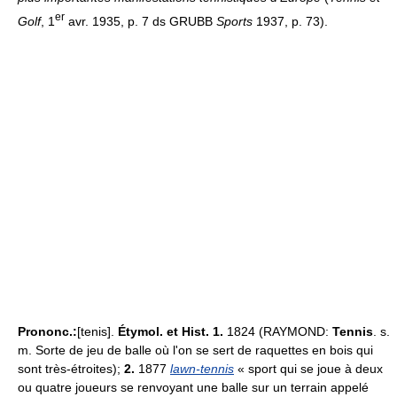
er
Golf
, 1
avr. 1935, p. 7 ds GRUBB
Sports
1937, p. 73).
Prononc.:
[tenis].
Étymol. et Hist. 1.
1824 (RAYMOND:
Tennis
. s.
m. Sorte de jeu de balle où l'on se sert de raquettes en bois qui
sont très-étroites);
2.
1877
lawn-tennis
« sport qui se joue à deux
ou quatre joueurs se renvoyant une balle sur un terrain appelé