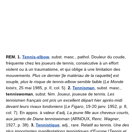
REM.
1.
Tennis-elbow
, subst. masc., pathol. Douleur du coude,
fréquente chez les joueurs de tennis, consécutive à un effort
violent ou à un traumatisme, et qui oblige à une limitation des
mouvements.
Plus ce dernier
[
le matériau de la raquette
]
est
souple, plus le risque de tennis-elbow semble faible
(
Le Monde
loisirs
, 25 mai 1985, p. II, col. 5).
2.
Tennisman
, subst. masc.,
tenniswoman
, subst. fém. Joueur, joueuse de tennis.
Les
tennismen français ont pris un excellent départ hier après-midi
devant leurs rivaux londoniens
(
Le Figaro
, 19-20 janv. 1952, p. 8,
col. 7). En appos. à valeur d'adj.
La jeune fille aux cheveux courts,
aux jarrets de Diane tenniswoman
(ARNOUX,
Renc. Wagner
,
1927, p. 38).
3.
Tennistique
, adj., rare. Relatif au tennis.
Une des
plus importantes manifestations tennistiques d'Europe
(
Tennis et