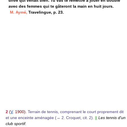
drive qui venait bien. Tu vas te remettre à jouer en double
avec des femmes qui te gâteront la main en huit jours.
M. Aymé,
Travelingue, p. 23.
2
(
V
. 1900).
Terrain de tennis, comprenant le court proprement dit
et une enceinte aménagée (→ 2. Croquet, cit. 2).
||
Les tennis d'un
club sportif.