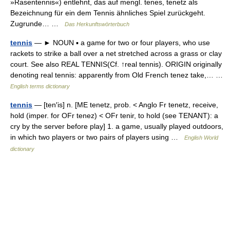
»Rasentennis«) entlehnt, das auf mengl. tenes, tenetz als
Bezeichnung für ein dem Tennis ähnliches Spiel zurückgeht.
Zugrunde… …
Das Herkunftswörterbuch
tennis
— ► NOUN ▪ a game for two or four players, who use
rackets to strike a ball over a net stretched across a grass or clay
court. See also REAL TENNIS(Cf. ↑real tennis). ORIGIN originally
denoting real tennis: apparently from Old French tenez take,… …
English terms dictionary
tennis
— [ten′is] n. [ME tenetz, prob. < Anglo Fr tenetz, receive,
hold (imper. for OFr tenez) < OFr tenir, to hold (see TENANT): a
cry by the server before play] 1. a game, usually played outdoors,
in which two players or two pairs of players using …
English World
dictionary