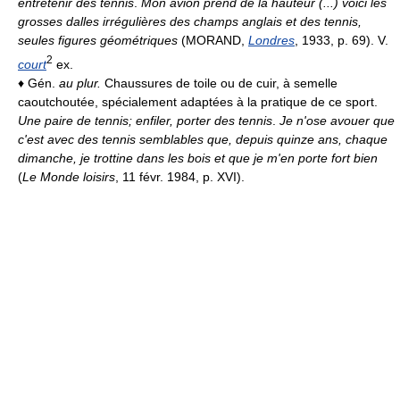
entretenir des tennis
.
Mon avion prend de la hauteur (...) voici les
grosses dalles irrégulières des champs anglais et des tennis,
seules figures géométriques
(MORAND,
Londres
, 1933, p. 69). V.
2
court
ex.
♦ Gén.
au plur.
Chaussures de toile ou de cuir, à semelle
caoutchoutée, spécialement adaptées à la pratique de ce sport.
Une paire de tennis; enfiler, porter des tennis
.
Je n'ose avouer que
c'est avec des tennis semblables que, depuis quinze ans, chaque
dimanche, je trottine dans les bois et que je m'en porte fort bien
(
Le Monde loisirs
, 11 févr. 1984, p. XVI).