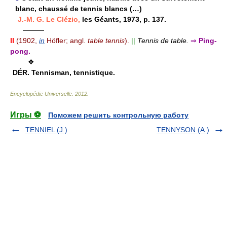
blanc, chaussé de tennis blancs (…)
J.-M. G. Le Clézio,
les Géants, 1973, p. 137.
———
II
(1902,
in
Höfler; angl.
table tennis
).
||
Tennis de table.
⇒
Ping-
pong.
❖
DÉR.
Tennisman, tennistique.
Encyclopédie Universelle
.
2012
.
Игры ⚽
Поможем решить контрольную работу
TENNIEL (J.)
TENNYSON (A.)