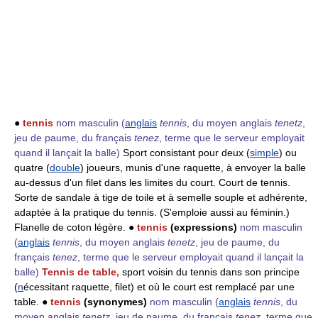
●
tennis
nom masculin
(
anglais
tennis
, du moyen anglais
tenetz
,
jeu de paume, du français
tenez
, terme que le serveur employait
quand il lançait la balle)
Sport consistant pour deux (
simple
) ou
quatre (
double
) joueurs, munis d'une raquette, à envoyer la balle
au-dessus d'un filet dans les limites du court. Court de tennis.
Sorte de sandale à tige de toile et à semelle souple et adhérente,
adaptée à la pratique du tennis. (S'emploie aussi au féminin.)
Flanelle de coton légère. ●
tennis
(expressions)
nom masculin
(
anglais
tennis
, du moyen anglais
tenetz
, jeu de paume, du
français
tenez
, terme que le serveur employait quand il lançait la
balle)
Tennis de table,
sport voisin du tennis dans son principe
(
n
écessitant raquette, filet) et où le court est remplacé par une
table. ●
tennis
(synonymes)
nom masculin
(
anglais
tennis
, du
moyen anglais
tenetz
, jeu de paume, du français
tenez
, terme que