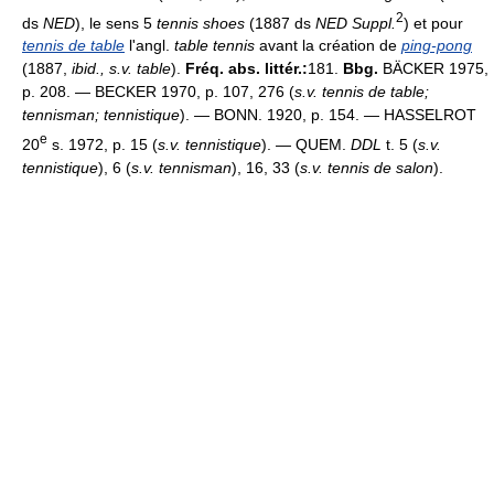
2
ds
NED
), le sens 5
tennis shoes
(1887 ds
NED Suppl.
) et pour
tennis de table
l'angl.
table tennis
avant la création de
ping-pong
(1887,
ibid., s.v. table
).
Fréq. abs. littér.:
181.
Bbg.
BÄCKER 1975,
p. 208. — BECKER 1970, p. 107, 276 (
s.v. tennis de table;
tennisman; tennistique
). — BONN. 1920, p. 154. — HASSELROT
e
20
s. 1972, p. 15 (
s.v. tennistique
). — QUEM.
DDL
t. 5 (
s.v.
tennistique
), 6 (
s.v. tennisman
), 16, 33 (
s.v. tennis de salon
).