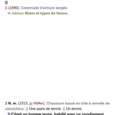
B
1
(1890).
Cotonnade d'armure sergée.
➪
tableau
Noms et types de tissus.
2
N. m.
(1913,
in
Höfler).
Chaussure basse en toile à semelle de
caoutchouc.
||
Une paire de tennis.
||
Un tennis.
3
C'était un homme jeune, habillé avec un survêtement