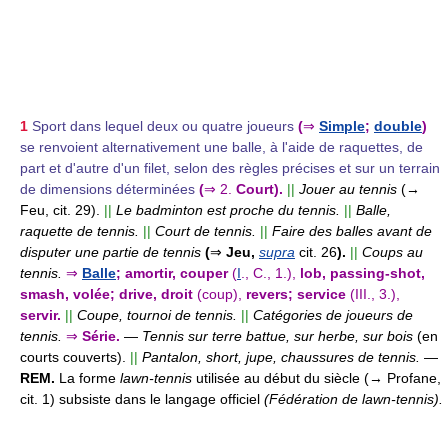
1
Sport dans lequel deux ou quatre joueurs
(
⇒
Simple
;
double
)
se renvoient alternativement une balle, à l'aide de raquettes, de
part et d'autre d'un filet, selon des règles précises et sur un terrain
de dimensions déterminées
(
⇒
2.
Court).
||
Jouer au tennis
(→
Feu, cit. 29).
||
Le badminton est proche du tennis.
||
Balle,
raquette de tennis.
||
Court de tennis.
||
Faire des balles avant de
disputer une partie de tennis
(
⇒
Jeu,
supra
cit. 26
).
||
Coups au
tennis.
⇒
Balle
; amortir, couper
(
I
., C., 1.),
lob, passing-shot,
smash, volée; drive, droit
(coup),
revers; service
(III., 3.),
servir.
||
Coupe, tournoi de tennis.
||
Catégories de joueurs de
tennis.
⇒
Série.
—
Tennis sur terre battue, sur herbe, sur bois
(en
courts couverts).
||
Pantalon, short, jupe, chaussures de tennis.
—
REM.
La forme
lawn-tennis
utilisée au début du siècle (→ Profane,
cit. 1) subsiste dans le langage officiel
(Fédération de lawn-tennis).