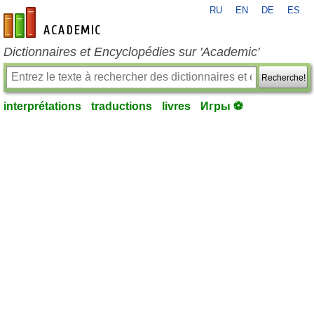
RU
EN
DE
ES
fr-academic.com
Dictionnaires et Encyclopédies sur 'Academic'
Recherche!
interprétations
traductions
livres
Игры ⚽