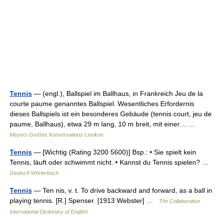
Tennis
— (engl.), Ballspiel im Ballhaus, in Frankreich Jeu de la
courte paume genanntes Ballspiel. Wesentliches Erfordernis
dieses Ballspiels ist ein besonderes Gebäude (tennis court, jeu de
paume, Ballhaus), etwa 29 m lang, 10 m breit, mit einer… …
Meyers Großes Konversations-Lexikon
Tennis
— [Wichtig (Rating 3200 5600)] Bsp.: • Sie spielt kein
Tennis, läuft oder schwimmt nicht. • Kannst du Tennis spielen? …
Deutsch Wörterbuch
Tennis
— Ten nis, v. t. To drive backward and forward, as a ball in
playing tennis. [R.] Spenser. [1913 Webster] …
The Collaborative
International Dictionary of English