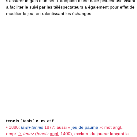
s’assurer le gain d’un set. L’adoption d’une balle pelucheuse visant
à faciliter le suivi par les téléspectateurs a également pour effet de
modifier le jeu, en ralentissant les échanges.
tennis
[ tenis ]
n. m.
et
f.
• 1880;
lawn-tennis
1877; aussi «
jeu de paume
»; mot
angl.
,
empr.
fr.
tenez
(
tenetz
angl.
1400), exclam. du joueur lançant la